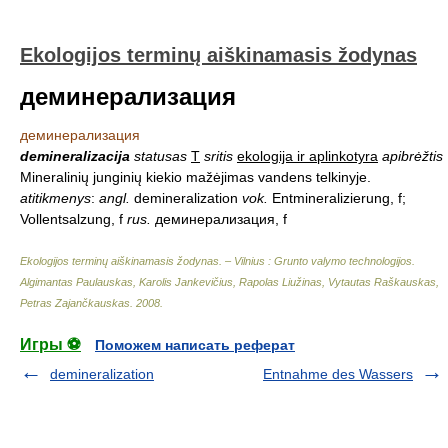
Ekologijos terminų aiškinamasis žodynas
деминерализация
деминерализация
demineralizacija
statusas
T
sritis
ekologija ir aplinkotyra
apibrėžtis
Mineralinių junginių kiekio mažėjimas vandens telkinyje.
atitikmenys
:
angl.
demineralization
vok.
Entmineralizierung, f;
Vollentsalzung, f
rus.
деминерализация, f
Ekologijos terminų aiškinamasis žodynas. – Vilnius : Grunto valymo technologijos
.
Algimantas Paulauskas, Karolis Jankevičius, Rapolas Liužinas, Vytautas Raškauskas,
Petras Zajančkauskas
.
2008
.
Игры ⚽
Поможем написать реферат
demineralization
Entnahme des Wassers