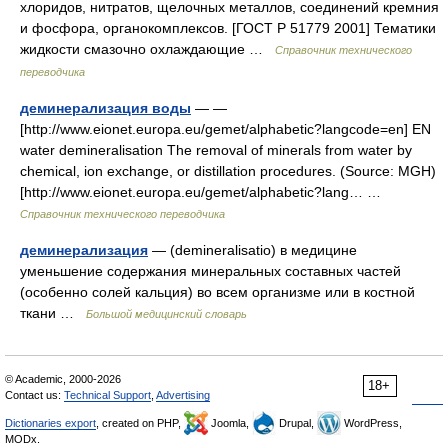
хлоридов, нитратов, щелочных металлов, соединений кремния
и фосфора, органокомплексов. [ГОСТ Р 51779 2001] Тематики
жидкости смазочно охлаждающие …
Справочник технического
переводчика
деминерализация воды
— —
[http://www.eionet.europa.eu/gemet/alphabetic?langcode=en] EN
water demineralisation The removal of minerals from water by
chemical, ion exchange, or distillation procedures. (Source: MGH)
[http://www.eionet.europa.eu/gemet/alphabetic?lang… …
Справочник технического переводчика
деминерализация
— (demineralisatio) в медицине
уменьшение содержания минеральных составных частей
(особенно солей кальция) во всем организме или в костной
ткани …
Большой медицинский словарь
© Academic, 2000-2026
18+
Contact us:
Technical Support
,
Advertising
Dictionaries export
, created on PHP,
Joomla,
Drupal,
WordPress,
MODx.