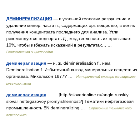
ДЕМИНЕРАЛИЗАЦИЯ
— в угольной геологии разрушение и
удаление минер. части п., содержащих орг. вещество, в целях
получения концентрата последнего для анализа. Угли
рекомендуется подвергать Д., когда зольность их превышает
10%, чтобы избежать искажений в результатах… …
Геологическая энциклопедия
деминерализация
— и, ж. déminéralisation f., нем.
Demineralisation f. Избыточный вывод минеральных веществ из
организма. Михельсон 1877? …
Исторический словарь галлицизмов
русского языка
деминерализация
— — [http://slovarionline.ru/anglo russkiy
slovar neftegazovoy promyishlennosti/] Тематики нефтегазовая
промышленность EN demineralizing …
Справочник технического
переводчика