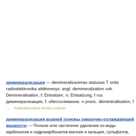
деминерализация
— demineralizavimas statusas T sritis
radioelektronika atitikmenys: angl. demineralization vok.
Demineralisation, f; Entsalzen, n; Entsalzung, f rus.
деминерализация, f; обессоливание, n pranc. déminéralisation, f
…
Radioelektronikos terminų žodynas
деминерализация водной основы смазочно-охлаждающей
жидкости
— Полное или частичное удаление из воды
карбонатов и гидрокарбонатов магния и кальция, сульфатов,